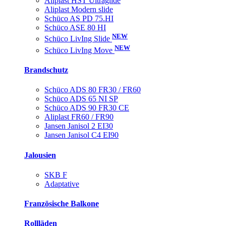
Aliplast HST Ultraglide
Aliplast Modern slide
Schüco AS PD 75.HI
Schüco ASE 80 HI
NEW
Schüco LivIng Slide
NEW
Schüco LivIng Move
Brandschutz
Schüco ADS 80 FR30 / FR60
Schüco ADS 65 NI SP
Schüco ADS 90 FR30 CE
Aliplast FR60 / FR90
Jansen Janisol 2 EI30
Jansen Janisol C4 EI90
Jalousien
SKB F
Adaptative
Französische Balkone
Rollläden